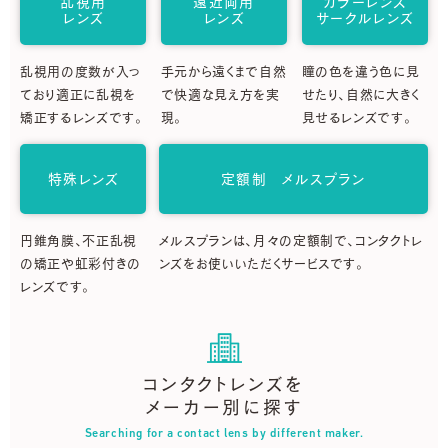
乱視用
遠近両用
カラーレンズ
レンズ
レンズ
サークルレンズ
乱視用の度数が入っ
手元から遠くまで自然
瞳の色を違う色に見
ており適正に乱視を
で快適な見え方を実
せたり、自然に大きく
矯正するレンズです。
現。
見せるレンズです。
特殊レンズ
定額制 メルスプラン
円錐角膜、不正乱視
メルスプランは、月々の定額制で、コンタクトレ
の矯正や虹彩付きの
ンズをお使いいただくサービスです。
レンズです。
コンタクトレンズを
メーカー別に探す
Searching for a contact lens by different maker.