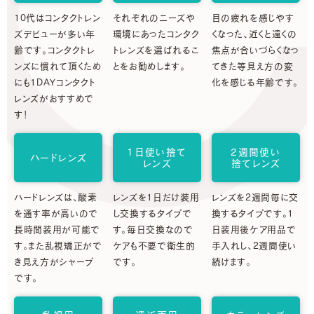
10代はコンタクトレン
それぞれのニーズや
目の疲れを感じやす
ズデビューが多い年
環境にあったコンタク
くなった、近くと遠くの
齢です。コンタクトレ
トレンズを選ばれるこ
焦点が合いづらくなっ
ンズに慣れて頂くため
とをお勧めします。
てきた等見え方の変
にも1DAYコンタクト
化を感じる年齢です。
レンズがおすすめで
す！
1日使い捨て
2週間使い
ハードレンズ
レンズ
捨てレンズ
ハードレンズは、酸素
レンズを1日だけ装用
レンズを2週間毎に交
を通す率が高いので
し交換するタイプで
換するタイプです。1
長時間装用が可能で
す。毎日交換なので
日装用後ケア用品で
す。また乱視矯正がで
ケアも不要で衛生的
手入れし、2週間使い
き見え方がシャープ
です。
続けます。
です。