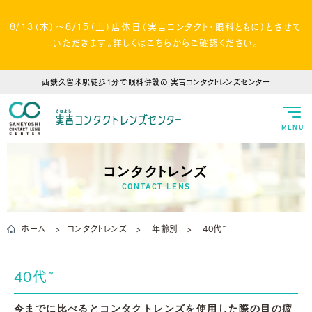
8/13（木）～8/15（土）店休日（実吉コンタクト・眼科ともに）とさせて
いただきます。詳しくは
こちら
からご確認ください。
西鉄久留米駅徒歩1分で眼科併設の
実吉コンタクトレンズセンター
MENU
コンタクトレンズ
CONTACT LENS
ホーム
コンタクトレンズ
年齢別
40代~
40代~
今までに比べるとコンタクトレンズを使用した際の目の疲