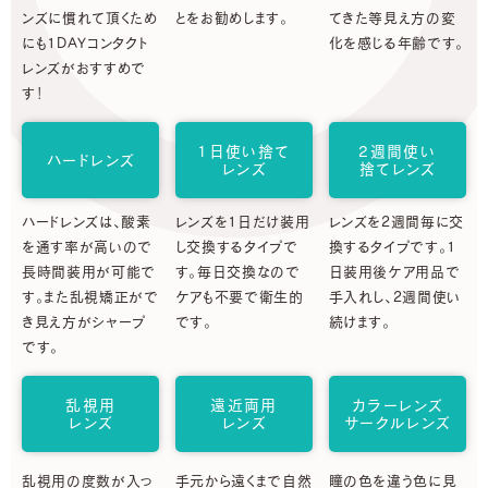
ンズに慣れて頂くため
とをお勧めします。
てきた等見え方の変
にも1DAYコンタクト
化を感じる年齢です。
レンズがおすすめで
す！
1日使い捨て
2週間使い
ハードレンズ
レンズ
捨てレンズ
ハードレンズは、酸素
レンズを1日だけ装用
レンズを2週間毎に交
を通す率が高いので
し交換するタイプで
換するタイプです。1
長時間装用が可能で
す。毎日交換なので
日装用後ケア用品で
す。また乱視矯正がで
ケアも不要で衛生的
手入れし、2週間使い
き見え方がシャープ
です。
続けます。
です。
乱視用
遠近両用
カラーレンズ
レンズ
レンズ
サークルレンズ
乱視用の度数が入っ
手元から遠くまで自然
瞳の色を違う色に見