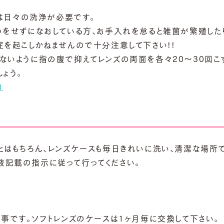
ズは日々の洗浄が必要です。
いをせずになおしている方、お手入れを怠ると雑菌が繁殖したり
症を起こしかねませんので十分注意して下さい!!
ないように指の腹で抑えて
レンズの両面を各々20～30回こ
ょう。
)
とはもちろん、レンズケースも毎日きれいに洗い、清潔な場所で
記載の指示に従って行ってください。
事です。
ソフトレンズのケースは1ヶ月毎に交換して下さい。