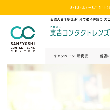
8/13（木）～8/15
西鉄久留米駅徒歩1分で眼科併設の
実吉
キャンペーン・新商品
当店