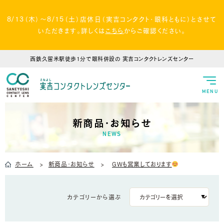
8/13（木）～8/15（土）店休日（実吉コンタクト・眼科ともに）とさせて
いただきます。詳しくは
こちら
からご確認ください。
西鉄久留米駅徒歩1分で眼科併設の
実吉コンタクトレンズセンター
MENU
新商品・お知らせ
NEWS
ホーム
新商品・お知らせ
GWも営業しております
カテゴリーから選ぶ