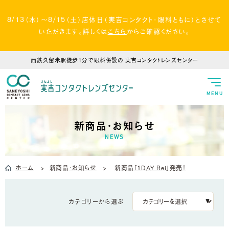
8/13（木）～8/15（土）店休日（実吉コンタクト・眼科ともに）とさせて
いただきます。詳しくは
こちら
からご確認ください。
西鉄久留米駅徒歩1分で眼科併設の
実吉コンタクトレンズセンター
MENU
新商品・お知らせ
NEWS
ホーム
新商品・お知らせ
新商品「1DAY Rei」発売！
カテゴリーから選ぶ