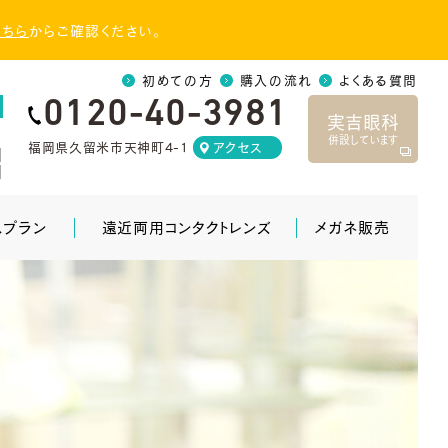
こちら
からご確認ください。
初めての方
購入の流れ
よくある質問
0120-40-3981
実吉眼科
併設しています
福岡県久留米市天神町4-1
アクセス
]
]
スプラン
遠近両用コンタクトレンズ
メガネ販売