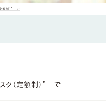
定額制）” で
スク（定額制）” で