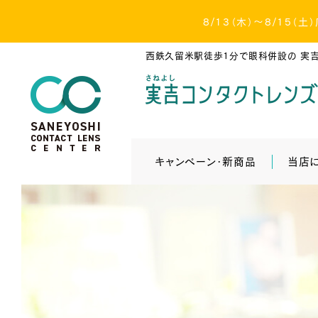
8/13（木）～8/15
西鉄久留米駅徒歩1分で眼科併設の
実吉
キャンペーン・新商品
当店