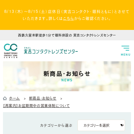
8/13（木）～8/15（土）店休日（実吉コンタクト・眼科ともに）とさせて
いただきます。詳しくは
こちら
からご確認ください。
西鉄久留米駅徒歩1分で眼科併設の
実吉コンタクトレンズセンター
MENU
新商品・お知らせ
NEWS
ホーム
新商品・お知らせ
【再案内】お盆期間中の営業体制について
カテゴリーから選ぶ