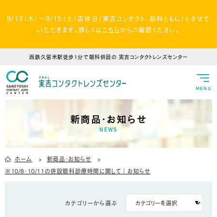
8/13（木）～8/15（土）店休日（実吉コンタクト・眼科ともに）とさせて
いただきます。詳しくは
こちら
からご確認ください。
西鉄久留米駅徒歩1分で眼科併設の
実吉コンタクトレンズセンター
MENU
新商品・お知らせ
NEWS
ホーム
新商品・お知らせ
※10/8・10/11の併設眼科診療時間に関して｜お知らせ
カテゴリーから選ぶ