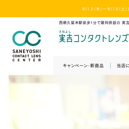
8/13（木）～8/15
西鉄久留米駅徒歩1分で眼科併設の
実吉
キャンペーン・新商品
当店